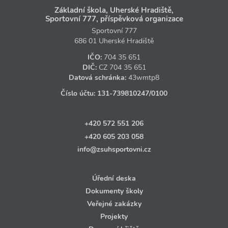
Základní škola, Uherské Hradiště,
Sportovní 777, příspěvková organizace
Sportovní 777
686 01 Uherské Hradiště
IČO:
704 35 651
DIČ:
CZ
704 35 651
Datová schránka:
43wmtp8
Číslo účtu:
131‑739810247
/0100
+420 572 551 206
+420 605 203 058
info@zsuhsportovni.cz
Úřední deska
Dokumenty školy
Veřejné zakázky
Projekty