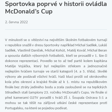
Sportovka poprvé v historii ovládla
McDonald’s Cup
2. června 2022
V minulosti se o vítězství na největším školním fotbalovém turnaji
v republice snažili v dresu Sportovky například Michal Sadílek, Lukáš
Sadílek, Vlastimil Daníček, Michal Kohút, Matěj Kovář, Michal Beran
a spousta dalších výborných fotbalistů, kteří se prosadili v 1. lize či
dokonce reprezentaci. Povedlo se to až teď partě kolem kapitána
Matěje Vojáčka, který byl nejlepším střelcem a jednoznačně
nejlepším hráčem turnaje ve starší kategorii (4. a 5. třída). Skvělé
výkony ale podávali všichni hráči. Naši kluci prošli od okrskového
kola přes okresní a krajské finále až k 1. místu na republikovém
finále bez ztráty jediného bodu a zcela zaslouženě se na teplických
Stínadlech stali šampiony 23. ročníku McDonald’s Cupu. Ve finále si
před kamerami O2TV poradili s hráči ZŠ J. Šoupala Ostrava 5:1 a
mohou se tak těšit na zářijové utkání české reprezentace proti
Portugalsku, na které se pojedou podívat.