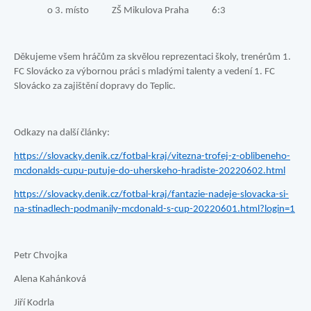
o 3. místo ZŠ Mikulova Praha 6:3
Děkujeme všem hráčům za skvělou reprezentaci školy, trenérům 1.
FC Slovácko za výbornou práci s mladými talenty a vedení 1. FC
Slovácko za zajištění dopravy do Teplic.
Odkazy na další články:
https://slovacky.denik.cz/fotbal-kraj/vitezna-trofej-z-oblibeneho-
mcdonalds-cupu-putuje-do-uherskeho-hradiste-20220602.html
https://slovacky.denik.cz/fotbal-kraj/fantazie-nadeje-slovacka-si-
na-stinadlech-podmanily-mcdonald-s-cup-20220601.html?login=1
Petr Chvojka
Alena Kahánková
Jiří Kodrla