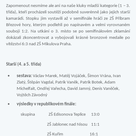
Zapomenout nesmíme ale ani na naše kluky mladší kategorie (1 – 3.
třída), kteří procházeli soutěží podobně suverénně jako jejich starší
kamarádi. Stopku jim vystavili až v semifinále hráči ze ZŠ Příbram
Březové hory, kterým podlehli po napínavém a velmi vyrovnaném
souboji 1:2. Na utkání o 3. místo se po semifinálovém zklamání
dokázali zkoncentrovat a vybojovali krásné bronzové medaile po
vítězství 6:3 nad ZŠ Mikulova Praha.
Starší (4. a 5. třída)
sestava:
Václav Marek, Matěj Vojáček, Šimon Vrána, Ivan
Zlatý, Štěpán Vagdal, Patrik Vaněk, Patrik Botek, Adam
Michelfait, Ondřej Vařecha, David Jamný, Denis Vaněček,
Vojtěch Závodný
výsledky v republikovém finále:
skupina ZŠ Edisonova Teplice 13:0
ZŠ Jablonec nad Nisou 11:1
ZŠ Kuřim 16:1