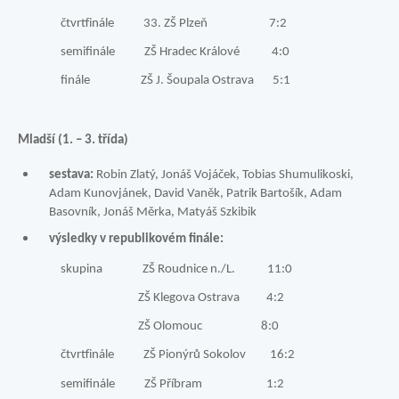
čtvrtfinále 33. ZŠ Plzeň 7:2
semifinále ZŠ Hradec Králové 4:0
finále ZŠ J. Šoupala Ostrava 5:1
Mladší (1. – 3. třída)
sestava:
Robin Zlatý, Jonáš Vojáček, Tobias Shumulikoski,
Adam Kunovjánek, David Vaněk, Patrik Bartošík, Adam
Basovník, Jonáš Měrka, Matyáš Szkibik
výsledky v republikovém finále:
skupina ZŠ Roudnice n./L. 11:0
ZŠ Klegova Ostrava 4:2
ZŠ Olomouc 8:0
čtvrtfinále ZŠ Pionýrů Sokolov 16:2
semifinále ZŠ Příbram 1:2