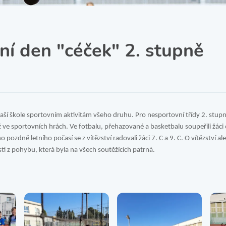
SRPŠ – Spolek rodičů a
přátel školy
Třída IX. A
Historie školy
ní den "céček" 2. stupně
v naší škole sportovním aktivitám všeho druhu. Pro nesportovní třídy 2. stup
ve sportovních hrách. Ve fotbalu, přehazované a basketbalu soupeřili žáci 6.
o pozdně letního počasí se z vítězství radovali žáci 7. C a 9. C. O vítězství al
ti z pohybu, která byla na všech soutěžících patrná.