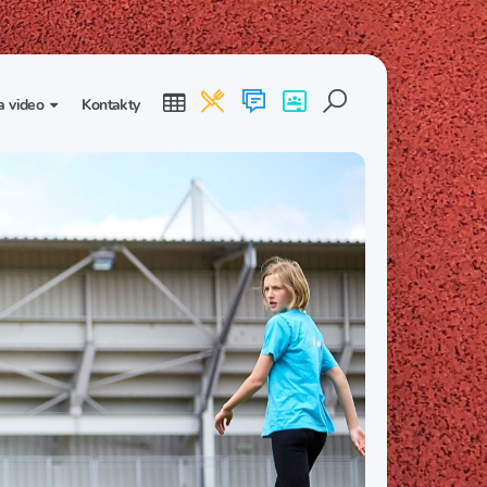
a video
Kontakty
ogalerie
Třída I. B
Třída I. C
dea
Třída II. B
Třída II. C
Třída III. B
Třída III. C
Třída IV. B
Třída IV. C
Třída V. B
Třída V. C
Třída VI. B
Třída VI. C
Třída VII. B
Třída VII. C
Třída VIII. B
Třída VIII. C