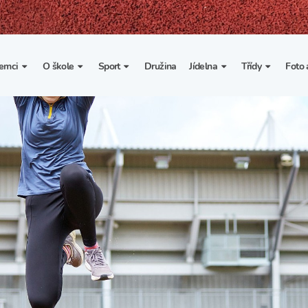
emci
O škole
Sport
Družina
Jídelna
Třídy
Foto 
. třída
Základní informace
Lyžařské kurzy
Základní informace
Třída I. A
Fot
portovní třídy
Organizace školního roku
Rekordy školy v tělesné
Vnitřní řád školní jídelny
Třída II. A
Vi
výchově
esportovní třídy
Výuka a učební plán
Třída III. A
Spolupráce se sportovními
kluby
Zájmové kroužky
Třída IV. A
Školní sportovní klub
Školní poradenské
Třída V. A
pracoviště
Tělesná výchova a sport
Třída VI. A
Školní psycholožka
Třída VII. A
Školská rada
Třída VIII. A