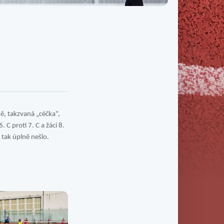
Třída IX. B
Třída IX. C
ně, takzvaná „céčka“,
 C proti 7. C a žáci 8.
e tak úplně nešlo.