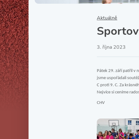
Aktuálně
Sportov
3. října 2023
Pátek 29. září patřil 
jsme uspořádali soutěž 
C proti 9. C. Za krásnéh
Nejvíce si ceníme rados
CHV