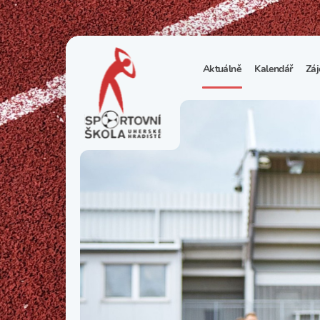
Aktuálně
Kalendář
Záj
1
S
N