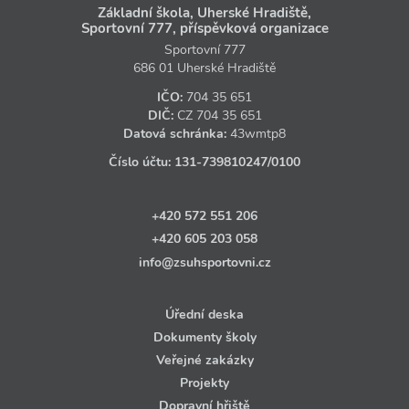
Základní škola, Uherské Hradiště,
Sportovní 777, příspěvková organizace
Sportovní 777
686 01 Uherské Hradiště
IČO:
704 35 651
DIČ:
CZ
704 35 651
Datová schránka:
43wmtp8
Číslo účtu:
131‑739810247
/0100
+420 572 551 206
+420 605 203 058
info@zsuhsportovni.cz
Úřední deska
Dokumenty školy
Veřejné zakázky
Projekty
Dopravní hřiště