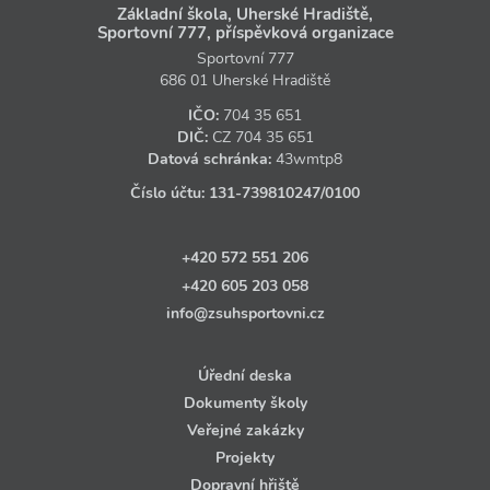
Základní škola, Uherské Hradiště,
Sportovní 777, příspěvková organizace
Sportovní 777
686 01 Uherské Hradiště
IČO:
704 35 651
DIČ:
CZ
704 35 651
Datová schránka:
43wmtp8
Číslo účtu:
131‑739810247
/0100
+420 572 551 206
+420 605 203 058
info@zsuhsportovni.cz
Úřední deska
Dokumenty školy
Veřejné zakázky
Projekty
Dopravní hřiště