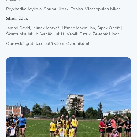
Prykhodko Mykola, Shumulikoski Tobias, Vlachopulos Nikos
Starší žáci:
Jamný David, Jelínek Matyáš, Němec Maxmilián, Šípek Ondřej,
Škaroubka Jakub, Vaněk Lukáš, Vaněk Patrik, Železník Libor.
Obrovská gratulace patří všem závodníkům!