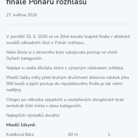
finále Poháru rozhlasu
27. května 2026
V pondělí 25. 5. 2026 se ve Zlíně konalo krajské finále v atletické
soutěži základních škol o Pohár rozhlasu.
Naše škola si z okresního kola vybojovala postup ve všech
čtyřech kategoriích.
Nejlépe si vedla děvčata, která s výrazným náskokem zvítězila.
Mladší žačky měly před druhým družstvem dokonce náskok přes
900 bodů a jejich postup do republikového finále je tak velmi
nadějný.
Chlapci po několika výpadcích a nezdařených disciplínách brali
tentokrát třetí místa v obou kategoriích.
Nejlepších výsledků dosáhli:
Mladší žákyně:
Kubíková Bára 60 m 1.