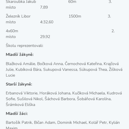
Škaroubka Jakub 60m 3.
místo 7,89
Železník Libor 1500m 3.
místo 4:32,60
4x60m 2.
místo 29,92
Školu reprezentovali:
Mladší žákyně:
Blažková Amálie, Bočková Anna, Černochová Kateřina, Krajčová
Julie, Kubíková Bára, Sukupová Vanessa, Súkupová Thea, Žišková
Lucie
Starší žákyně:
Erbanová Viktorie, Horáková Johana, Kučíková Michaela, Kudrová
Sofie, Sušilová Nikol, Šáchová Barbora, Šobáňová Karolína,
Šrámková Eliška
Mladší žáci:
Bartošík Patrik, Bičan Adam, Dominik Michael, Kolář Petr, Kylián
Maxim,