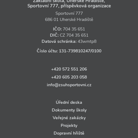
Základní škola, Uherské Hradiště,
Sportovní 777, příspěvková organizace
Sportovní 777
686 01 Uherské Hradiště
IČO:
704 35 651
DIČ:
CZ
704 35 651
Datová schránka:
43wmtp8
Číslo účtu:
131‑739810247
/0100
+420 572 551 206
+420 605 203 058
info@zsuhsportovni.cz
Úřední deska
Dokumenty školy
Veřejné zakázky
Projekty
Dopravní hřiště