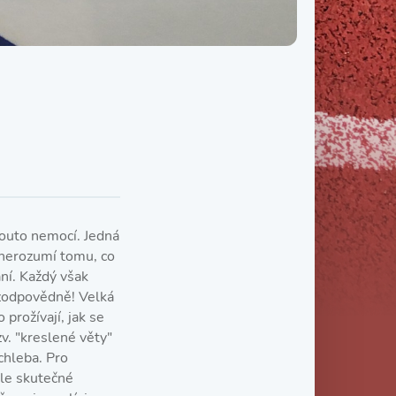
Třída IX. B
Třída IX. C
touto nemocí. Jedná
 nerozumí tomu, co
ání. Každý však
 zodpovědně! Velká
 prožívají, jak se
zv. "kreslené věty"
chleba. Pro
dle skutečné