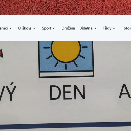
emci
O škole
Sport
Družina
Jídelna
Třídy
Foto 
. třída
Základní informace
Lyžařské kurzy
Základní informace
Třída I. A
Fot
portovní třídy
Organizace školního roku
Rekordy školy v tělesné
Vnitřní řád školní jídelny
Třída II. A
Vi
výchově
esportovní třídy
Výuka a učební plán
Třída III. A
Spolupráce se sportovními
kluby
Zájmové kroužky
Třída IV. A
Školní sportovní klub
Školní poradenské
Třída V. A
pracoviště
Tělesná výchova a sport
Třída VI. A
Školní psycholožka
Třída VII. A
Školská rada
Třída VIII. A