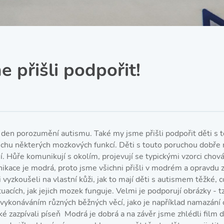
SRPŠ – Spolek rodičů a
přátel školy
Třída IX. A
Historie školy
e přišli podpořit!
 den porozumění autismu. Také my jsme přišli podpořit děti s 
chu některých mozkových funkcí. Děti s touto poruchou dobře
vají. Hůře komunikují s okolím, projevují se typickými vzorci chov
ikace je modrá, proto jsme všichni přišli v modrém a opravdu
 vyzkoušeli na vlastní kůži, jak to mají děti s autismem těžké, co
ituacích, jak jejich mozek funguje. Velmi je podporují obrázky - t
s vykonáváním různých běžných věcí, jako je například namazání 
ké zazpívali píseň Modrá je dobrá a na závěr jsme zhlédli film 