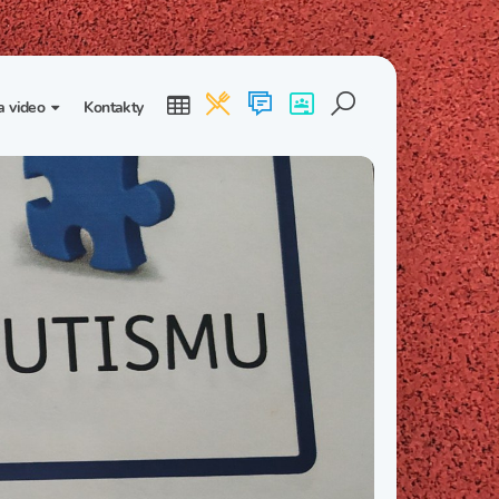
a video
Kontakty
ogalerie
Třída I. B
Třída I. C
dea
Třída II. B
Třída II. C
Třída III. B
Třída III. C
Třída IV. B
Třída IV. C
Třída V. B
Třída V. C
Třída VI. B
Třída VI. C
Třída VII. B
Třída VII. C
Třída VIII. B
Třída VIII. C