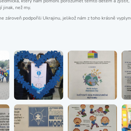
 sedmička, který nám pomohl porozumět těmto dětem a zjistit, ž
jí jinak, než my.
me zároveň podpořili Ukrajinu, jelikož nám z toho krásně vyplyn