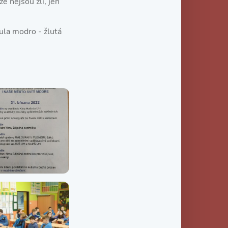
e nejsou zlí, jen
ula modro - žlutá