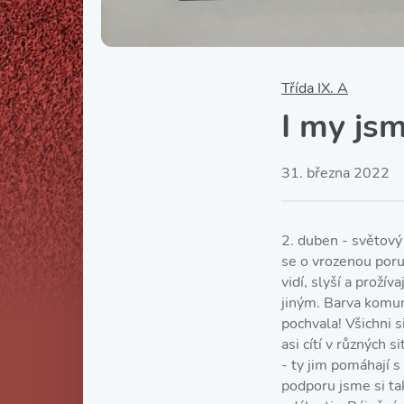
Třída IX. A
I my jsm
31. března 2022
2. duben - světový
se o vrozenou poru
vidí, slyší a proží
jiným. Barva komun
pochvala! Všichni si
asi cítí v různých s
- ty jim pomáhají 
podporu jsme si ta