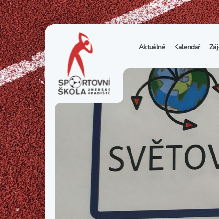
Aktuálně
Kalendář
Záj
1
S
N