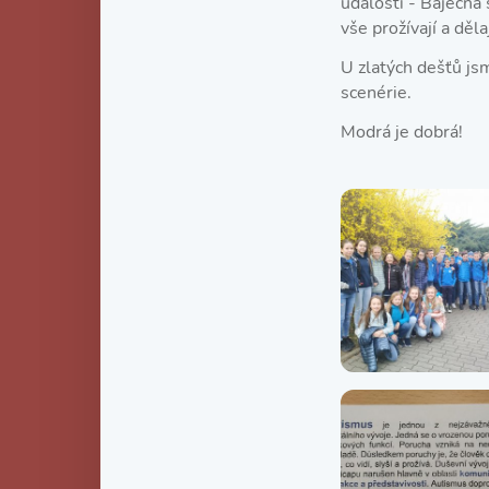
události - Báječná
vše prožívají a děla
U zlatých dešťů js
scenérie.
Modrá je dobrá!