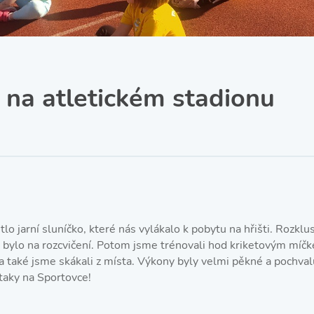
SRPŠ – Spolek rodičů a
přátel školy
Třída IX. A
Historie školy
k na atletickém stadionu
o jarní sluníčko, které nás vylákalo k pobytu na hřišti. Rozklus
o bylo na rozcvičení. Potom jsme trénovali hod kriketovým míčke
 také jsme skákali z místa. Výkony byly velmi pěkné a pochvalu
 taky na Sportovce!