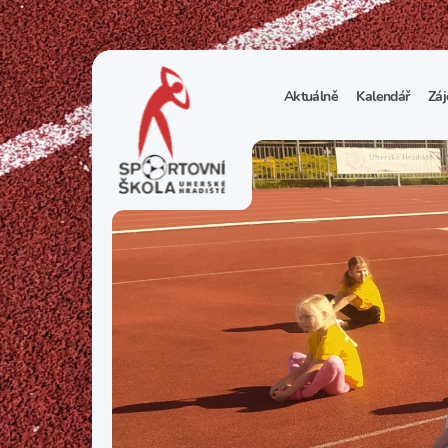
Aktuálně
Kalendář
Záj
1
S
N