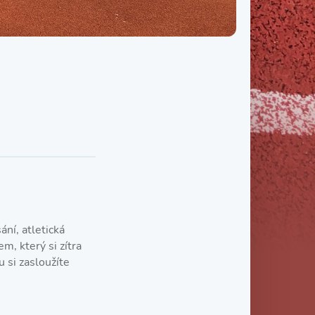
Třída IX. B
Třída IX. C
ání, atletická
m, který si zítra
 si zasloužíte