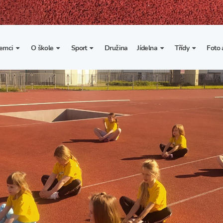
emci
O škole
Sport
Družina
Jídelna
Třídy
Foto 
. třída
Základní informace
Lyžařské kurzy
Základní informace
Třída I. A
Fot
portovní třídy
Organizace školního roku
Rekordy školy v tělesné
Vnitřní řád školní jídelny
Třída II. A
Vi
výchově
esportovní třídy
Výuka a učební plán
Třída III. A
Spolupráce se sportovními
kluby
Zájmové kroužky
Třída IV. A
Školní sportovní klub
Školní poradenské
Třída V. A
pracoviště
Tělesná výchova a sport
Třída VI. A
Školní psycholožka
Třída VII. A
Školská rada
Třída VIII. A