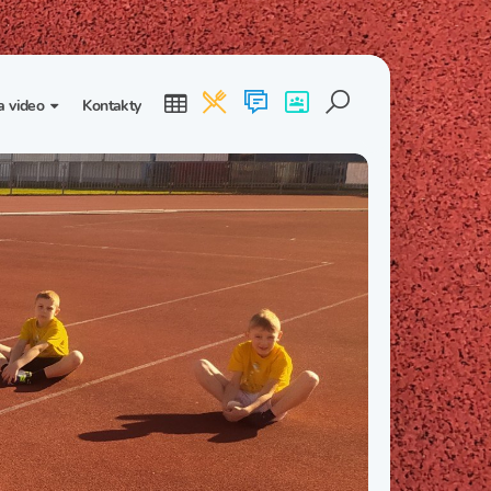
a video
Kontakty
ogalerie
Třída I. B
Třída I. C
dea
Třída II. B
Třída II. C
Třída III. B
Třída III. C
Třída IV. B
Třída IV. C
Třída V. B
Třída V. C
Třída VI. B
Třída VI. C
Třída VII. B
Třída VII. C
Třída VIII. B
Třída VIII. C