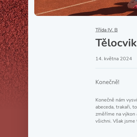
Třída IV. B
Tělocvi
14. května 2024
Konečně!
Konečně nám vysvitl
abeceda, trakaři, t
změříme na výkon a
všichni. Však jsme