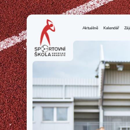
Aktuálně
Kalendář
Záj
1
S
N