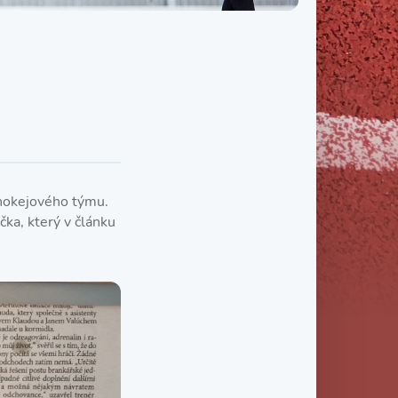
Třída IX. B
Třída IX. C
 hokejového týmu.
čka, který v článku