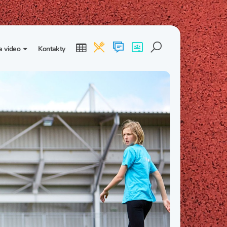
a video
Kontakty
ogalerie
Třída I. B
Třída I. C
dea
Třída II. B
Třída II. C
Třída III. B
Třída III. C
Třída IV. B
Třída IV. C
Třída V. B
Třída V. C
Třída VI. B
Třída VI. C
Třída VII. B
Třída VII. C
Třída VIII. B
Třída VIII. C