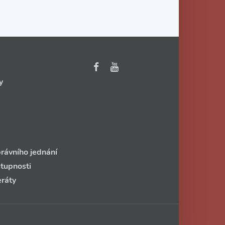
y
rávního jednání
stupnosti
eráty