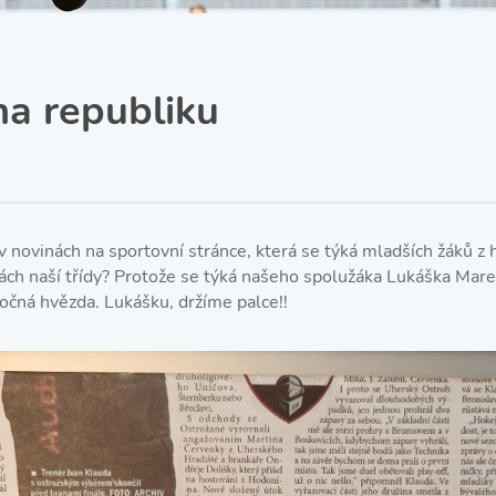
SRPŠ – Spolek rodičů a
přátel školy
Třída IX. A
Historie školy
na republiku
 v novinách na sportovní stránce, která se týká mladších žáků z
kách naší třídy? Protože se týká našeho spolužáka Lukáška Mare
útočná hvězda. Lukášku, držíme palce!!