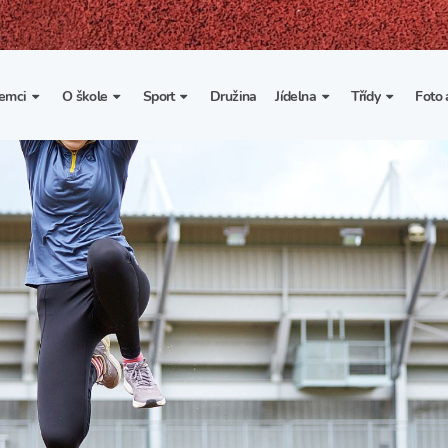
emci
O škole
Sport
Družina
Jídelna
Třídy
Foto 
. třída
Základní informace
Lyžařské kurzy
Základní informace
Třída I. A
Fot
portovní třídy
Organizace školního roku
Rekordy školy v tělesné
Vnitřní řád školní jídelny
Třída II. A
Vi
výchově
esportovní třídy
Výuka a učební plán
Třída III. A
Spolupráce se sportovními
kluby
Zájmové kroužky
Třída IV. A
Školní sportovní klub
Školní poradenské
Třída V. A
pracoviště
Tělesná výchova a sport
Třída VI. A
Školní psycholožka
Třída VII. A
Školská rada
Třída VIII. A