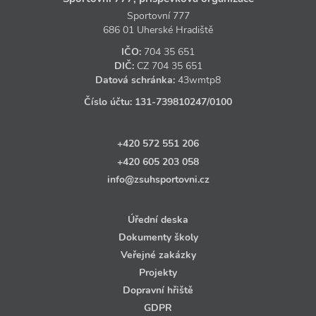
Sportovní 777
686 01 Uherské Hradiště
IČO:
704 35 651
DIČ:
CZ
704 35 651
Datová schránka:
43wmtp8
Číslo účtu:
131‑739810247
/0100
+420 572 551 206
+420 605 203 058
info@zsuhsportovni.cz
Úřední deska
Dokumenty školy
Veřejné zakázky
Projekty
Dopravní hřiště
GDPR