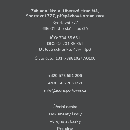
Základní škola, Uherské Hradiště,
Sportovní 777, příspěvková organizace
Sportovní 777
686 01 Uherské Hradiště
IČO:
704 35 651
DIČ:
CZ
704 35 651
Datová schránka:
43wmtp8
Číslo účtu:
131‑739810247
/0100
+420 572 551 206
+420 605 203 058
info@zsuhsportovni.cz
Úřední deska
Dokumenty školy
Veřejné zakázky
Projekty