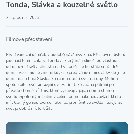
Tonda, Slávka a kouzelné světlo
21. prosince 2023
Filmové představení
První vánoční dáreček v podobě návštěvy kina. Přestavení bylo o
jedenáctiletém chlapci Tondovi, který má jedinečnou vlastnost -
od narození svítí. Jeho starostliví rodiče se ho stále snaží držet
doma. Všechno se změní, když se před vánočními svátky do jeho
domu nastěhuje Slávka, která mu obrátí svět naruby. Mohou
spolu sdílet své fantazijní světy. Tím také začíná pátrání po
původu chomáčků tmy, které vysávají z jejich domu sluneční
světlo. Společným úsilím v celém domě nakonec zavládl klid a
mír. Černý genius loci se nakonec proměnil ve světlo naděje, že
svět je dobré místo k žití.