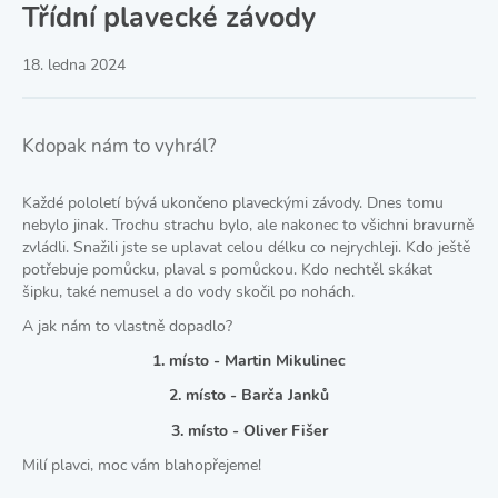
Třídní plavecké závody
18. ledna 2024
Kdopak nám to vyhrál?
Každé pololetí bývá ukončeno plaveckými závody. Dnes tomu
nebylo jinak. Trochu strachu bylo, ale nakonec to všichni bravurně
zvládli. Snažili jste se uplavat celou délku co nejrychleji. Kdo ještě
potřebuje pomůcku, plaval s pomůckou. Kdo nechtěl skákat
šipku, také nemusel a do vody skočil po nohách.
A jak nám to vlastně dopadlo?
1. místo - Martin Mikulinec
2. místo - Barča Janků
3. místo - Oliver Fišer
Milí plavci, moc vám blahopřejeme!