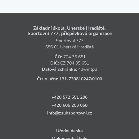
Základní škola, Uherské Hradiště,
Sportovní 777, příspěvková organizace
Sportovní 777
686 01 Uherské Hradiště
IČO:
704 35 651
DIČ:
CZ
704 35 651
Datová schránka:
43wmtp8
Číslo účtu:
131‑739810247
/0100
+420 572 551 206
+420 605 203 058
info@zsuhsportovni.cz
Úřední deska
Dokumenty školy