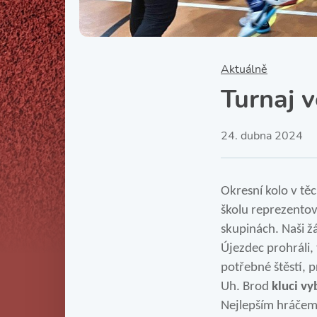
Aktuálně
Turnaj 
24. dubna 2024
Okresní kolo v tě
školu reprezentova
skupinách. Naši ž
Újezdec prohráli,
potřebné štěstí, p
Uh. Brod
kluci vy
Nejlepším hráčem 