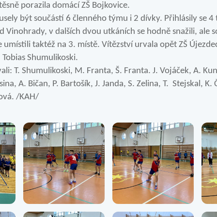
ěsně porazila domácí ZŠ Bojkovice.
ly být součástí 6 členného týmu i 2 dívky. Přihlásily se 4 
od Vinohrady, v dalších dvou utkáních se hodně snažili, ale s
se umístili taktéž na 3. místě. Vítězství urvala opět ZŠ Újezd
 Tobias Shumulikoski.
li: T. Shumulikoski, M. Franta, Š. Franta. J. Vojáček, A. Ku
na, A. Bičan, P. Bartošík, J. Janda, S. Zelina, T. Stejskal, K.
šová. /KAH/