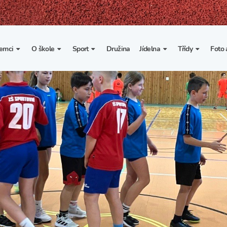
emci
O škole
Sport
Družina
Jídelna
Třídy
Foto 
. třída
Základní informace
Lyžařské kurzy
Základní informace
Třída I. A
Fot
portovní třídy
Organizace školního roku
Rekordy školy v tělesné
Vnitřní řád školní jídelny
Třída II. A
Vi
výchově
esportovní třídy
Výuka a učební plán
Třída III. A
Spolupráce se sportovními
kluby
Zájmové kroužky
Třída IV. A
Školní sportovní klub
Školní poradenské
Třída V. A
pracoviště
Tělesná výchova a sport
Třída VI. A
Školní psycholožka
Třída VII. A
Školská rada
Třída VIII. A