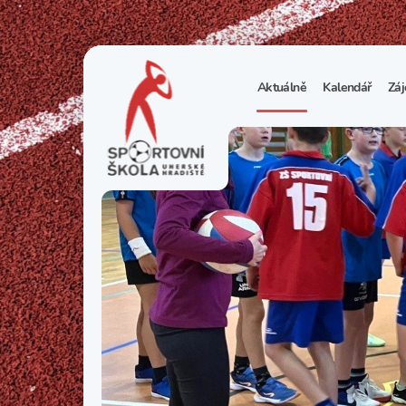
Aktuálně
Kalendář
Záj
1
S
N