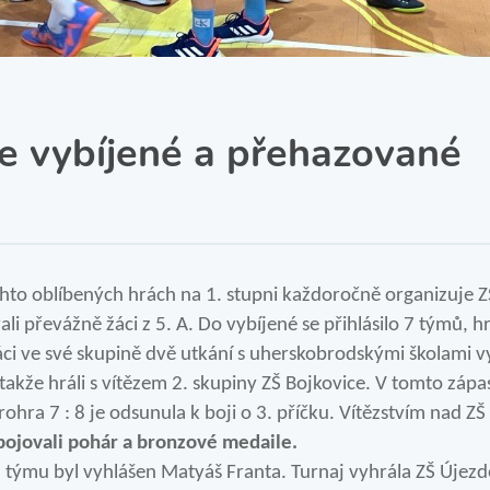
SRPŠ – Spolek rodičů a
přátel školy
Třída IX. A
Historie školy
ve vybíjené a přehazované
chto oblíbených hrách na 1. stupni každoročně organizuje Z
li převážně žáci z 5. A. Do vybíjené se přihlásilo 7 týmů, hr
áci ve své skupině dvě utkání s uherskobrodskými školami vy
 takže hráli s vítězem 2. skupiny ZŠ Bojkovice. V tomto záp
rohra 7 : 8 je odsunula k boji o 3. příčku. Vítězstvím nad 
bojovali pohár a bronzové
medaile.
týmu byl vyhlášen Matyáš Franta. Turnaj vyhrála ZŠ Újezd