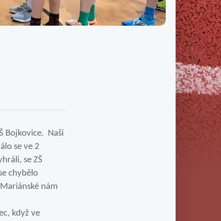
Třída IX. B
Třída IX. C
Š Bojkovice. Naši
álo se ve 2
hráli, se ZŠ
ase chybělo
ZŠ Mariánské nám
ec, když ve