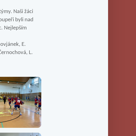
týmy. Naši žáci
oupeři byli nad
ec. Nejlepším
novjánek, E.
 Černochová, L.