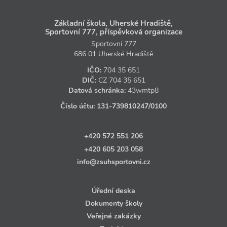
Základní škola, Uherské Hradiště,
Sportovní 777, příspěvková organizace
Sportovní 777
686 01 Uherské Hradiště
IČO:
704 35 651
DIČ:
CZ
704 35 651
Datová schránka:
43wmtp8
Číslo účtu:
131‑739810247
/0100
+420 572 551 206
+420 605 203 058
info@zsuhsportovni.cz
Úřední deska
Dokumenty školy
Veřejné zakázky