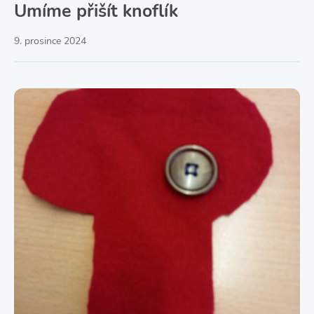
Umíme přišít knoflík
9. prosince 2024