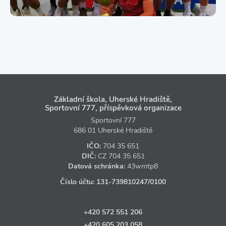
Základní škola, Uherské Hradiště,
Sportovní 777, příspěvková organizace
Sportovní 777
686 01 Uherské Hradiště
IČO:
704 35 651
DIČ:
CZ
704 35 651
Datová schránka:
43wmtp8
Číslo účtu:
131‑739810247
/0100
+420 572 551 206
+420 605 203 058