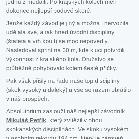
jednu z medailí. Po krajských kolech měli
dokonce nejlepší bodové skoré.
Jenže každý závod je jiný a možná i nervozita
udělala své, a tak hned úvodní disciplíny
(štafeta a vrh koulí) se moc nepovedly.
Následoval sprint na 60 m, kde kluci potvrdili
výkonnost z krajského kola. Družstvo se
průběžně pohybovalo kolem šesté příčky.
Pak však přišly na řadu naše top disciplíny
(skok vysoký a daleký) a vše se rázem obrátilo
v náš prospěch.
Absolutorium zaslouží náš nejlepší závodník
Mikuláš Petřík
, který zvítězil v obou
skokanských disciplínách. Ve skoku vysokém
v osobním rekordu 194 cm, který je zároveň