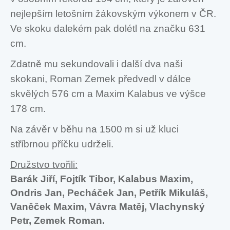
nejlepším letošním žákovským výkonem v ČR.
Ve skoku dalekém pak dolétl na značku 631
cm.
Zdatně mu sekundovali i další dva naši
skokani, Roman Zemek předvedl v dálce
skvělých 576 cm a Maxim Kalabus ve výšce
178 cm.
Na závěr v běhu na 1500 m si už kluci
stříbrnou příčku udrželi.
Družstvo tvořili:
Barák Jiří, Fojtík Tibor, Kalabus Maxim,
Ondris Jan, Pecháček Jan, Petřík Mikuláš,
Vaněček Maxim, Vávra Matěj, Vlachynský
Petr, Zemek Roman.