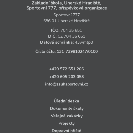
Základní škola, Uherské Hradiště,
Sportovní 777, příspěvková organizace
Sportovní 777
686 01 Uherské Hradiště
IČO:
704 35 651
DIČ:
CZ
704 35 651
Datová schránka:
43wmtp8
Číslo účtu:
131‑739810247
/0100
+420 572 551 206
+420 605 203 058
info@zsuhsportovni.cz
Úřední deska
Dokumenty školy
Veřejné zakázky
Projekty
Dopravní hřiště