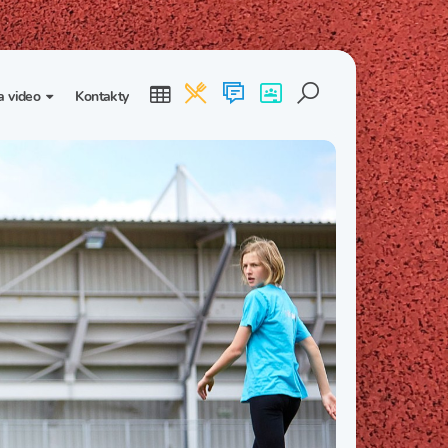
a video
Kontakty
ogalerie
Třída I. B
Třída I. C
dea
Třída II. B
Třída II. C
Třída III. B
Třída III. C
Třída IV. B
Třída IV. C
Třída V. B
Třída V. C
Třída VI. B
Třída VI. C
Třída VII. B
Třída VII. C
Třída VIII. B
Třída VIII. C