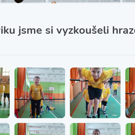
SRPŠ – Spolek rodičů a
přátel školy
Třída IX. A
Historie školy
iku jsme si vyzkoušeli hra