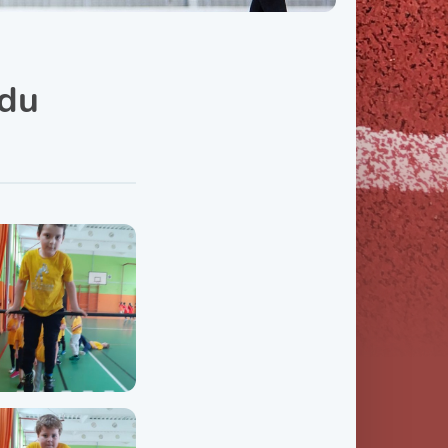
Třída IX. B
Třída IX. C
zdu