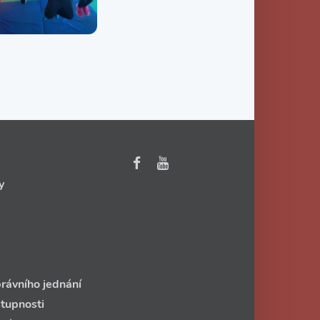
y
rávního jednání
stupnosti