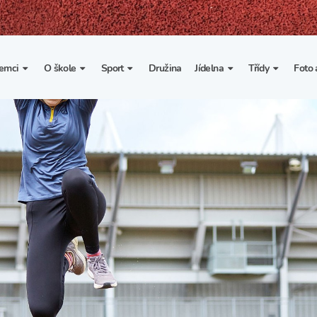
emci
O škole
Sport
Družina
Jídelna
Třídy
Foto 
. třída
Základní informace
Lyžařské kurzy
Základní informace
Třída I. A
Fot
portovní třídy
Organizace školního roku
Rekordy školy v tělesné
Vnitřní řád školní jídelny
Třída II. A
Vi
výchově
esportovní třídy
Výuka a učební plán
Třída III. A
Spolupráce se sportovními
kluby
Zájmové kroužky
Třída IV. A
Školní sportovní klub
Školní poradenské
Třída V. A
pracoviště
Tělesná výchova a sport
Třída VI. A
Školní psycholožka
Třída VII. A
Školská rada
Třída VIII. A