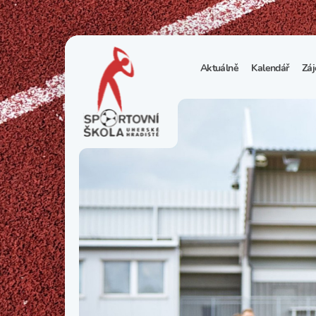
Aktuálně
Kalendář
Záj
1
S
N