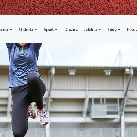
emci
O škole
Sport
Družina
Jídelna
Třídy
Foto 
. třída
Základní informace
Lyžařské kurzy
Základní informace
Třída I. A
Fot
portovní třídy
Organizace školního roku
Rekordy školy v tělesné
Vnitřní řád školní jídelny
Třída II. A
Vi
výchově
esportovní třídy
Výuka a učební plán
Třída III. A
Spolupráce se sportovními
kluby
Zájmové kroužky
Třída IV. A
Školní sportovní klub
Školní poradenské
Třída V. A
pracoviště
Tělesná výchova a sport
Třída VI. A
Školní psycholožka
Třída VII. A
Školská rada
Třída VIII. A