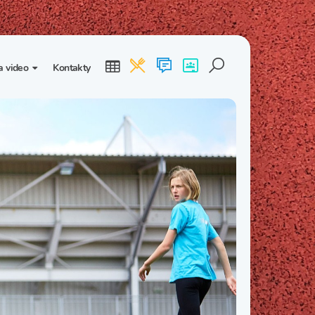
a video
Kontakty
ogalerie
Třída I. B
Třída I. C
dea
Třída II. B
Třída II. C
Třída III. B
Třída III. C
Třída IV. B
Třída IV. C
Třída V. B
Třída V. C
Třída VI. B
Třída VI. C
Třída VII. B
Třída VII. C
Třída VIII. B
Třída VIII. C