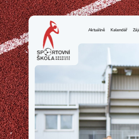
Aktuálně
Kalendář
Záj
1
S
N