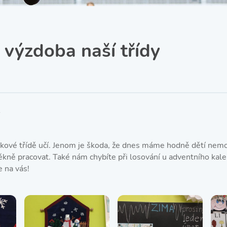
SRPŠ – Spolek rodičů a
přátel školy
Třída IX. A
Historie školy
 výzdoba naší třídy
i
kové třídě učí. Jenom je škoda, že dnes máme hodně dětí nem
ně pracovat. Také nám chybíte při losování u adventního kale
e na vás!