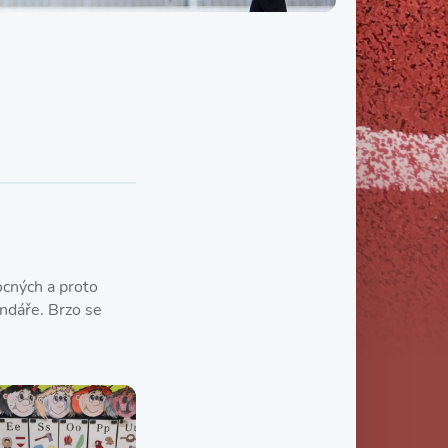
Třída IX. B
Třída IX. C
ocných a proto
ndáře. Brzo se