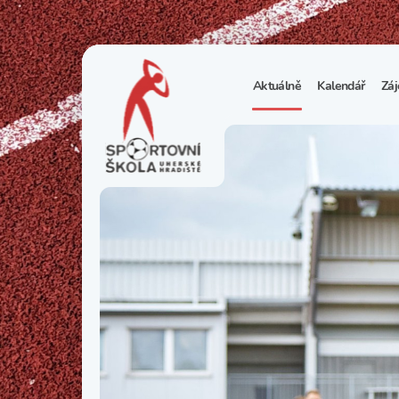
Aktuálně
Kalendář
Záj
1
S
N