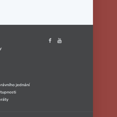
y
rávního jednání
stupnosti
eráty