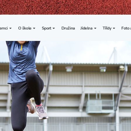
emci
O škole
Sport
Družina
Jídelna
Třídy
Foto 
. třída
Základní informace
Lyžařské kurzy
Základní informace
Třída I. A
Fot
portovní třídy
Organizace školního roku
Rekordy školy v tělesné
Vnitřní řád školní jídelny
Třída II. A
Vi
výchově
esportovní třídy
Výuka a učební plán
Třída III. A
Spolupráce se sportovními
kluby
Zájmové kroužky
Třída IV. A
Školní sportovní klub
Školní poradenské
Třída V. A
pracoviště
Tělesná výchova a sport
Třída VI. A
Školní psycholožka
Třída VII. A
Školská rada
Třída VIII. A