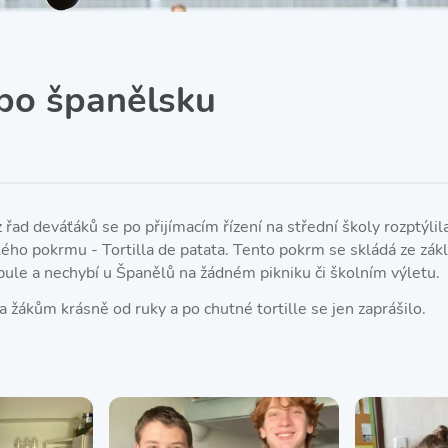
SRPŠ – Spolek rodičů a
přátel školy
Třída IX. A
Historie školy
po španělsku
řad deváťáků se po přijímacím řízení na střední školy rozptýlil
ého pokrmu - Tortilla de patata. Tento pokrm se skládá ze zákl
ibule a nechybí u Španělů na žádném pikniku či školním výletu.
a žákům krásně od ruky a po chutné tortille se jen zaprášilo.