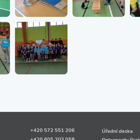
+420 572 551 206
Úřední deska
+420 605 203 058