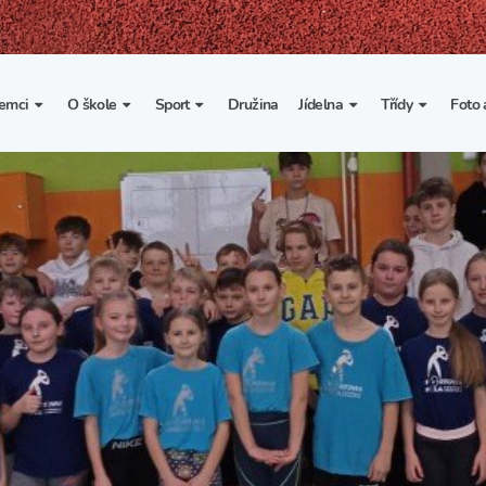
emci
O škole
Sport
Družina
Jídelna
Třídy
Foto 
. třída
Základní informace
Lyžařské kurzy
Základní informace
Třída I. A
Fot
portovní třídy
Organizace školního roku
Rekordy školy v tělesné
Vnitřní řád školní jídelny
Třída II. A
Vi
výchově
esportovní třídy
Výuka a učební plán
Třída III. A
Spolupráce se sportovními
kluby
Zájmové kroužky
Třída IV. A
Školní sportovní klub
Školní poradenské
Třída V. A
pracoviště
Tělesná výchova a sport
Třída VI. A
Školní psycholožka
Třída VII. A
Školská rada
Třída VIII. A