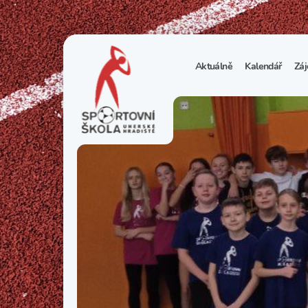
Aktuálně
Kalendář
Záj
1
S
N