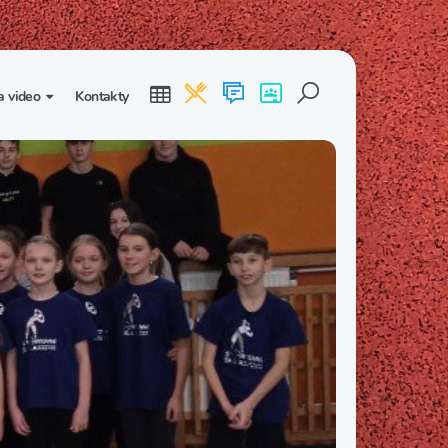
a video
Kontakty
ogalerie
Třída I. B
Třída I. C
dea
Třída II. B
Třída II. C
Třída III. B
Třída III. C
Třída IV. B
Třída IV. C
Třída V. B
Třída V. C
Třída VI. B
Třída VI. C
Třída VII. B
Třída VII. C
Třída VIII. B
Třída VIII. C