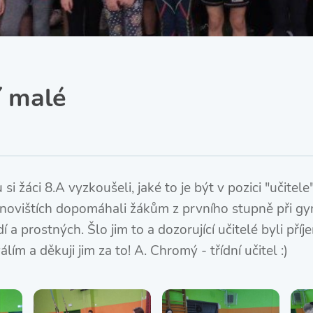
SRPŠ – Spolek rodičů a
přátel školy
Třída IX. A
Historie školy
í malé
si žáci 8.A vyzkoušeli, jaké to je být v pozici "učitele
anovištích dopomáhali žákům z prvního stupně při g
í a prostných. Šlo jim to a dozorující učitelé byli pří
lím a děkuji jim za to! A. Chromý - třídní učitel :)