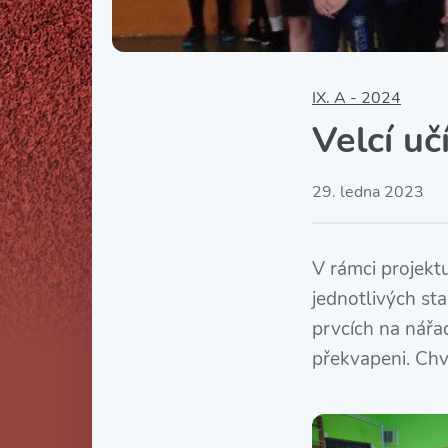
IX. A - 2024
Velcí uč
29. ledna 2023
V rámci projektu 
jednotlivých st
prvcích na nářad
překvapeni. Chvá