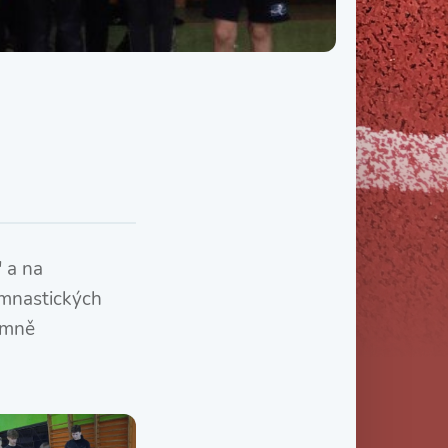
Třída IX. B
Třída IX. C
" a na
ymnastických
jemně