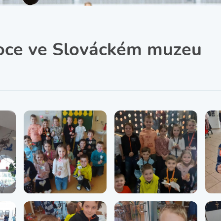
SRPŠ – Spolek rodičů a
přátel školy
Třída IX. A
Historie školy
oce ve Slováckém muzeu