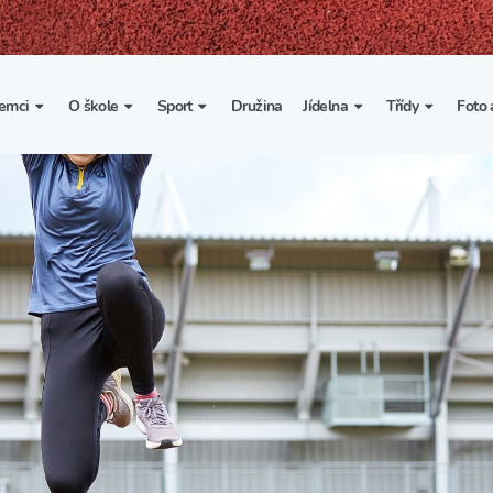
emci
O škole
Sport
Družina
Jídelna
Třídy
Foto 
. třída
Základní informace
Lyžařské kurzy
Základní informace
Třída I. A
Fot
portovní třídy
Organizace školního roku
Rekordy školy v tělesné
Vnitřní řád školní jídelny
Třída II. A
Vi
výchově
esportovní třídy
Výuka a učební plán
Třída III. A
Spolupráce se sportovními
kluby
Zájmové kroužky
Třída IV. A
Školní sportovní klub
Školní poradenské
Třída V. A
pracoviště
Tělesná výchova a sport
Třída VI. A
Školní psycholožka
Třída VII. A
Školská rada
Třída VIII. A