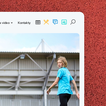
a video
Kontakty
ogalerie
Třída I. B
Třída I. C
dea
Třída II. B
Třída II. C
Třída III. B
Třída III. C
Třída IV. B
Třída IV. C
Třída V. B
Třída V. C
Třída VI. B
Třída VI. C
Třída VII. B
Třída VII. C
Třída VIII. B
Třída VIII. C