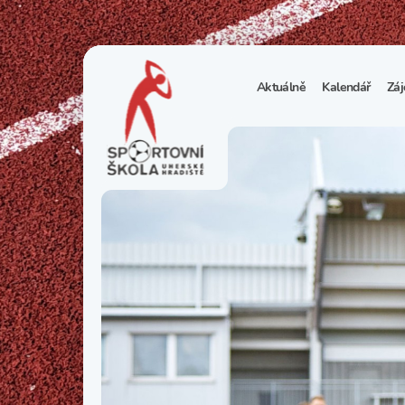
Aktuálně
Kalendář
Záj
1
S
N