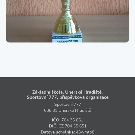
Základní škola, Uherské Hradiště,
Sportovní 777, příspěvková organizace
Sportovní 777
686 01 Uherské Hradiště
IČO:
704 35 651
DIČ:
CZ
704 35 651
Datová schránka:
43wmtp8