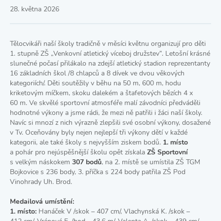
28. května 2026
Tělocvikáři naší školy tradičně v měsíci květnu organizují pro děti
1. stupně ZŠ „Venkovní atletický víceboj družstev“. Letošní krásné
slunečné počasí přilákalo na zdejší atletický stadion reprezentanty
16 základních škol /8 chlapců a 8 dívek ve dvou věkových
kategoriích/. Děti soutěžily v běhu na 50 m, 600 m, hodu
kriketovým míčkem, skoku dalekém a štafetových bězích 4 x
60 m. Ve skvělé sportovní atmosféře malí závodníci předváděli
hodnotné výkony a jsme rádi, že mezi ně patřili i žáci naší školy.
Navíc si mnozí z nich výrazně zlepšili své osobní výkony, dosažené
v Tv. Oceňovány byly nejen nejlepší tři výkony dětí v každé
kategorii, ale také školy s nejvyšším ziskem bodů.
1. místo
a pohár pro nejúspěšnější školu opět získala
ZŠ Sportovní
s velkým náskokem
307 bodů
, na 2. místě se umístila ZŠ TGM
Bojkovice s 236 body, 3. příčka s 224 body patřila ZŠ Pod
Vinohrady Uh. Brod.
Medailová umístění:
1. místo:
Hanáček V /skok – 407 cm/, Vlachynská K. /skok –