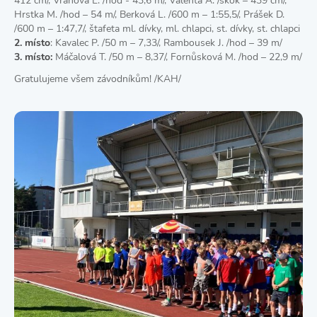
412 cm/, Vránová E. /hod - 43,6 m/, Valenta A. /skok – 439 cm/,
Hrstka M. /hod – 54 m/, Berková L. /600 m – 1:55,5/, Prášek D.
/600 m – 1:47,7/, štafeta ml. dívky, ml. chlapci, st. dívky, st. chlapci
2. místo
: Kavalec P. /50 m – 7,33/, Rambousek J. /hod – 39 m/
3. místo:
Máčalová T. /50 m – 8,37/, Fornůsková M. /hod – 22,9 m/
Gratulujeme všem závodníkům! /KAH/