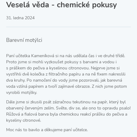
Veselá věda - chemické pokusy
31. ledna 2024
Barevní motýlci
Paní učitelka Kameníková si na nás udělala čas i ve druhé třídě.
Proto jsme si mohli vyzkoušet pokusy s barvami a vodou i
s práškem do pečiva a kyselinou citronovou. Nejprve jsme si
vystřihli dvě kolečka z filtračního papíru a na ně fixem nakreslili
dva kruhy. Po namočení do vody jsme pozorovali, jak barevná
voda vzlíná papírem a tvoří zajímavé obrazce. Z nich jsme potom
vyrobili motýlky.
Dále jsme si zkusili psát zázračnou tekutinou na papír, který byl
obarvený červeným zelím. Světe, div se, ale ono to opravdu psalo!
Růžová a fialová barva byla chemickou reakcí prášku do pečiva a
kyseliny citronové.
Moc nás to bavilo a děkujeme paní učitelce.