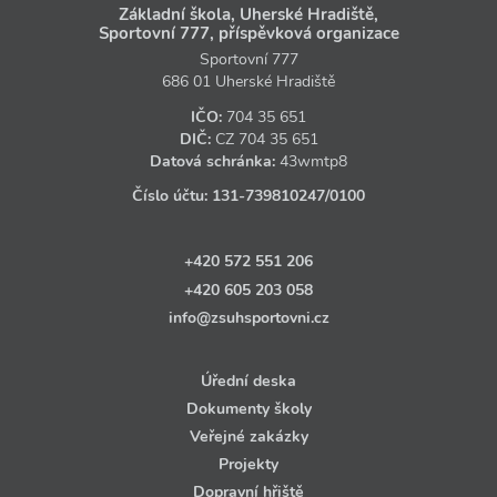
Základní škola, Uherské Hradiště,
Sportovní 777, příspěvková organizace
Sportovní 777
686 01 Uherské Hradiště
IČO:
704 35 651
DIČ:
CZ
704 35 651
Datová schránka:
43wmtp8
Číslo účtu:
131‑739810247
/0100
+420 572 551 206
+420 605 203 058
info@zsuhsportovni.cz
Úřední deska
Dokumenty školy
Veřejné zakázky
Projekty
Dopravní hřiště