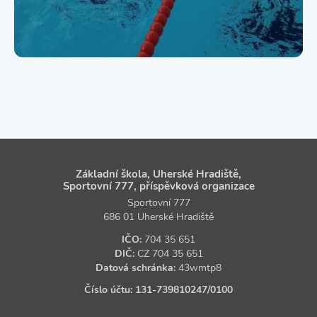
Základní škola, Uherské Hradiště,
Sportovní 777, příspěvková organizace
Sportovní 777
686 01 Uherské Hradiště
IČO:
704 35 651
DIČ:
CZ
704 35 651
Datová schránka:
43wmtp8
Číslo účtu:
131‑739810247
/0100