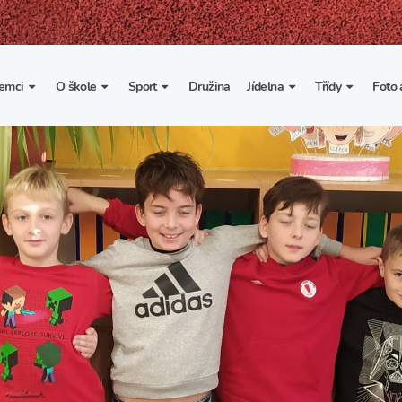
emci
O škole
Sport
Družina
Jídelna
Třídy
Foto 
. třída
Základní informace
Lyžařské kurzy
Základní informace
Třída I. A
Fot
portovní třídy
Organizace školního roku
Rekordy školy v tělesné
Vnitřní řád školní jídelny
Třída II. A
Vi
výchově
esportovní třídy
Výuka a učební plán
Třída III. A
Spolupráce se sportovními
kluby
Zájmové kroužky
Třída IV. A
Školní sportovní klub
Školní poradenské
Třída V. A
pracoviště
Tělesná výchova a sport
Třída VI. A
Školní psycholožka
Třída VII. A
Školská rada
Třída VIII. A