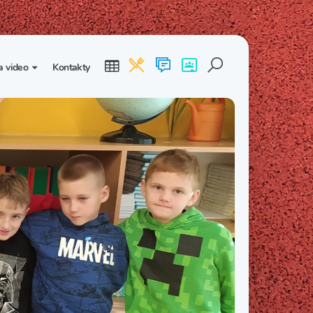
a video
Kontakty
ogalerie
Třída I. B
Třída I. C
dea
Třída II. B
Třída II. C
Třída III. B
Třída III. C
Třída IV. B
Třída IV. C
Třída V. B
Třída V. C
Třída VI. B
Třída VI. C
Třída VII. B
Třída VII. C
Třída VIII. B
Třída VIII. C