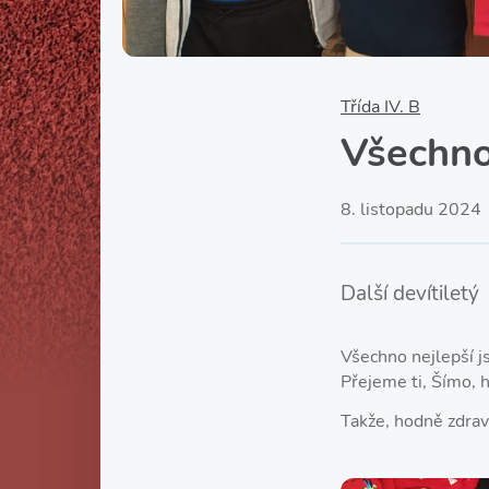
Třída IV. B
Všechno
8. listopadu 2024
Další devítiletý
Všechno nejlepší js
Přejeme ti, Šímo, 
Takže, hodně zdraví