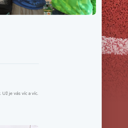
Třída IX. B
Třída IX. C
Už je vás víc a víc.