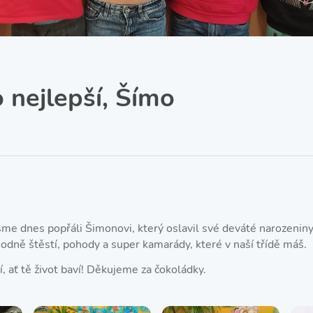
SRPŠ – Spolek rodičů a
přátel školy
Třída IX. A
Historie školy
 nejlepší, Šímo
me dnes popřáli Šimonovi, který oslavil své deváté narozeniny. 
hodně štěstí, pohody a super kamarády, které v naší třídě máš.
, ať tě život baví! Děkujeme za čokoládky.