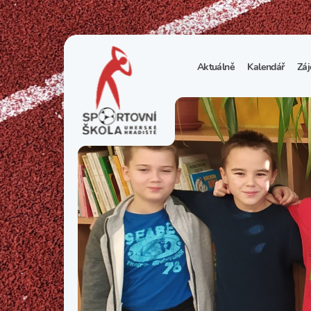
Aktuálně
Kalendář
Záj
1
S
N