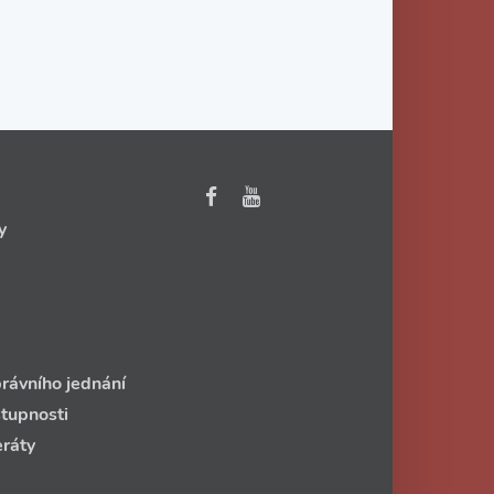
y
rávního jednání
stupnosti
eráty