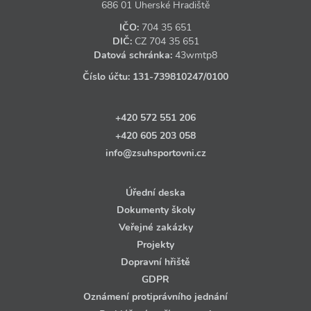
686 01 Uherské Hradiště
IČO:
704 35 651
DIČ:
CZ
704 35 651
Datová schránka:
43wmtp8
Číslo účtu:
131‑739810247
/0100
+420 572 551 206
+420 605 203 058
info@zsuhsportovni.cz
Úřední deska
Dokumenty školy
Veřejné zakázky
Projekty
Dopravní hřiště
GDPR
Oznámení protiprávního jednání