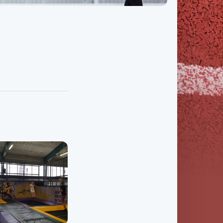
Třída IX. B
Třída IX. C