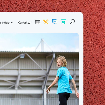
a video
Kontakty
ogalerie
Třída I. B
Třída I. C
dea
Třída II. B
Třída II. C
Třída III. B
Třída III. C
Třída IV. B
Třída IV. C
Třída V. B
Třída V. C
Třída VI. B
Třída VI. C
Třída VII. B
Třída VII. C
Třída VIII. B
Třída VIII. C