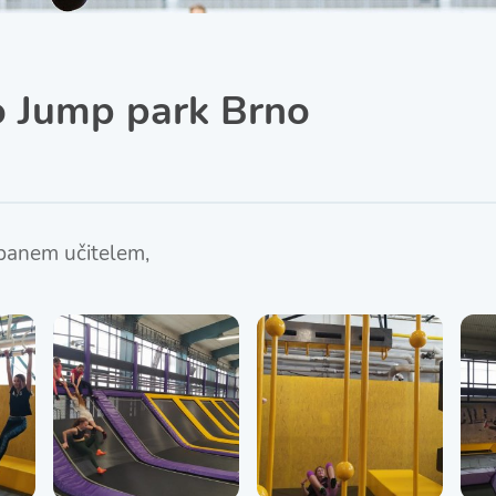
SRPŠ – Spolek rodičů a
přátel školy
Třída IX. A
Historie školy
o Jump park Brno
panem učitelem,