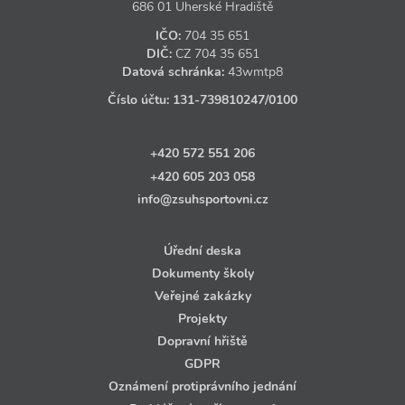
686 01 Uherské Hradiště
IČO:
704 35 651
DIČ:
CZ
704 35 651
Datová schránka:
43wmtp8
Číslo účtu:
131‑739810247
/0100
+420 572 551 206
+420 605 203 058
info@zsuhsportovni.cz
Úřední deska
Dokumenty školy
Veřejné zakázky
Projekty
Dopravní hřiště
GDPR
Oznámení protiprávního jednání