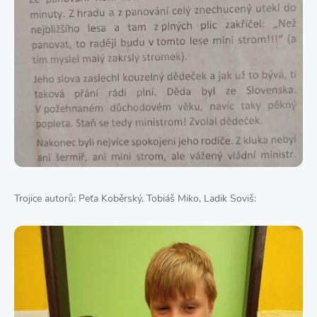
Trojice autorů: Peťa Koběrský, Tobiáš Miko, Ladik Soviš: