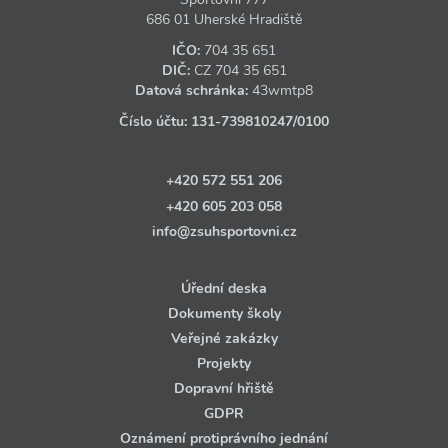
686 01 Uherské Hradiště
IČO:
704 35 651
DIČ:
CZ
704 35 651
Datová schránka:
43wmtp8
Číslo účtu:
131‑739810247
/0100
+420 572 551 206
+420 605 203 058
info@zsuhsportovni.cz
Úřední deska
Dokumenty školy
Veřejné zakázky
Projekty
Dopravní hřiště
GDPR
Oznámení protiprávního jednání