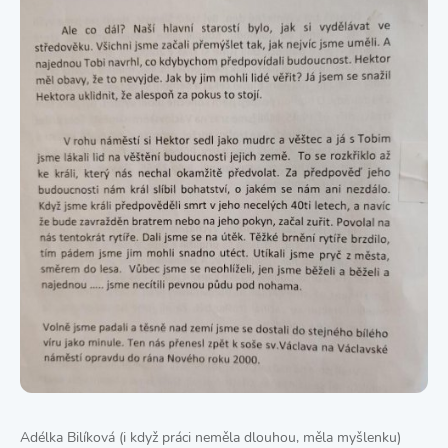
Adélka Bilíková (i když práci neměla dlouhou, měla myšlenku)