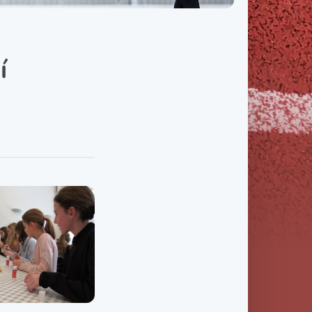
Třída IX. B
Třída IX. C
í