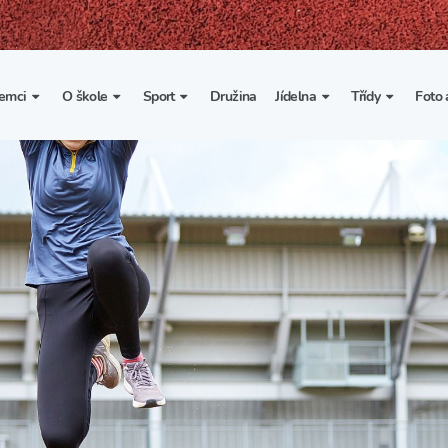
emci
O škole
Sport
Družina
Jídelna
Třídy
Foto 
. třída
Základní informace
Lyžařské kurzy
Základní informace
Třída I. A
Fot
portovní třídy
Organizace školního roku
Rekordy školy v tělesné
Vnitřní řád školní jídelny
Třída II. A
Vi
výchově
esportovní třídy
Výuka a učební plán
Třída III. A
Spolupráce se sportovními
kluby
Zájmové kroužky
Třída IV. A
Školní sportovní klub
Školní poradenské
Třída V. A
pracoviště
Tělesná výchova a sport
Třída VI. A
Školní psycholožka
Třída VII. A
Školská rada
Třída VIII. A