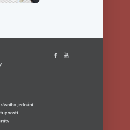
y
rávního jednání
stupnosti
eráty