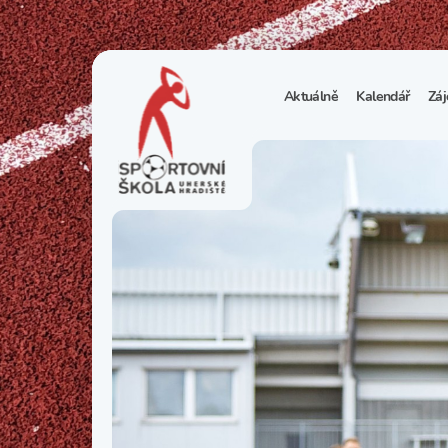
Aktuálně
Kalendář
Záj
1
S
N