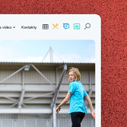
a video
Kontakty
ogalerie
Třída I. B
Třída I. C
dea
Třída II. B
Třída II. C
Třída III. B
Třída III. C
Třída IV. B
Třída IV. C
Třída V. B
Třída V. C
Třída VI. B
Třída VI. C
Třída VII. B
Třída VII. C
Třída VIII. B
Třída VIII. C