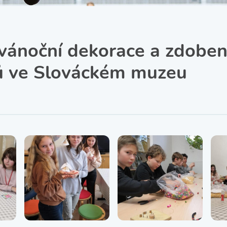
SRPŠ – Spolek rodičů a
přátel školy
Třída IX. A
Historie školy
vánoční dekorace a zdoben
ů ve Slováckém muzeu