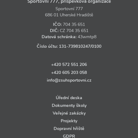
Sportovní 777, příspěvková organizace
Sportovní 777
686 01 Uherské Hradiště
IČO:
704 35 651
DIČ:
CZ
704 35 651
Datová schránka:
43wmtp8
Číslo účtu:
131‑739810247
/0100
+420 572 551 206
+420 605 203 058
info@zsuhsportovni.cz
Úřední deska
Dokumenty školy
Veřejné zakázky
Projekty
Dopravní hřiště
GDPR