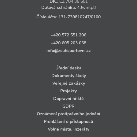
DIČ:
CZ
704 35 651
Datová schránka:
43wmtp8
Číslo účtu:
131‑739810247
/0100
+420 572 551 206
+420 605 203 058
info@zsuhsportovni.cz
Úřední deska
Dokumenty školy
Veřejné zakázky
Projekty
Dopravní hřiště
GDPR
Oznámení protiprávního jednání
Prohlášení o přístupnosti
Volná místa, inzeráty