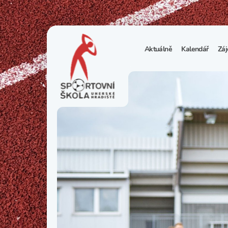
Aktuálně
Kalendář
Záj
1
S
N