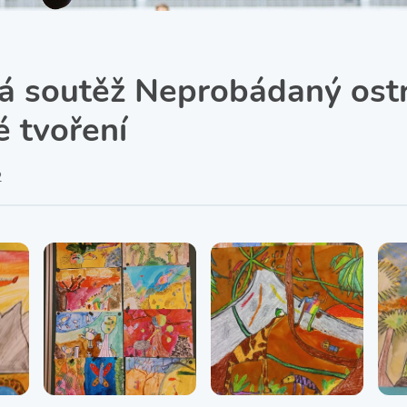
SRPŠ – Spolek rodičů a
přátel školy
Třída IX. A
Historie školy
á soutěž Neprobádaný ostr
é tvoření
2