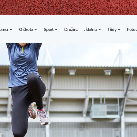
emci
O škole
Sport
Družina
Jídelna
Třídy
Foto 
. třída
Základní informace
Lyžařské kurzy
Základní informace
Třída I. A
Fot
portovní třídy
Organizace školního roku
Rekordy školy v tělesné
Vnitřní řád školní jídelny
Třída II. A
Vi
výchově
esportovní třídy
Výuka a učební plán
Třída III. A
Spolupráce se sportovními
kluby
Zájmové kroužky
Třída IV. A
Školní sportovní klub
Školní poradenské
Třída V. A
pracoviště
Tělesná výchova a sport
Třída VI. A
Školní psycholožka
Třída VII. A
Školská rada
Třída VIII. A