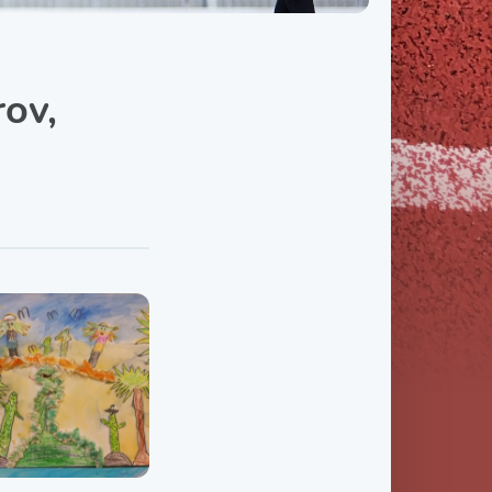
Třída IX. B
Třída IX. C
ov,