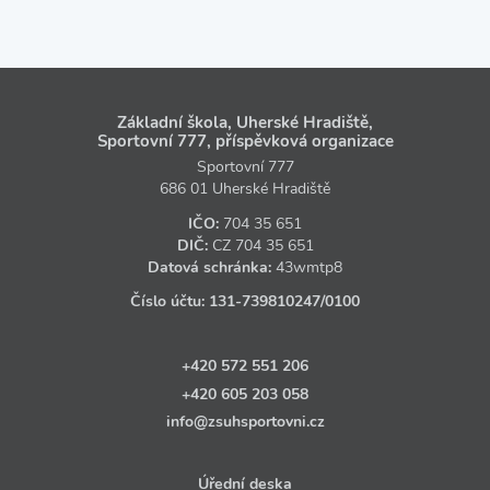
Základní škola, Uherské Hradiště,
Sportovní 777, příspěvková organizace
Sportovní 777
686 01 Uherské Hradiště
IČO:
704 35 651
DIČ:
CZ
704 35 651
Datová schránka:
43wmtp8
Číslo účtu:
131‑739810247
/0100
+420 572 551 206
+420 605 203 058
info@zsuhsportovni.cz
Úřední deska