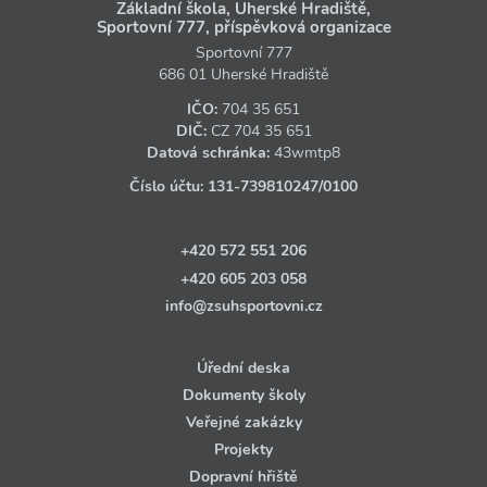
Základní škola, Uherské Hradiště,
Sportovní 777, příspěvková organizace
Sportovní 777
686 01 Uherské Hradiště
IČO:
704 35 651
DIČ:
CZ
704 35 651
Datová schránka:
43wmtp8
Číslo účtu:
131‑739810247
/0100
+420 572 551 206
+420 605 203 058
info@zsuhsportovni.cz
Úřední deska
Dokumenty školy
Veřejné zakázky
Projekty
Dopravní hřiště