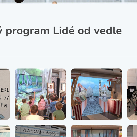
SRPŠ – Spolek rodičů a
přátel školy
Třída IX. A
Historie školy
 program Lidé od vedle