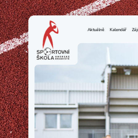
Aktuálně
Kalendář
Záj
1
S
N