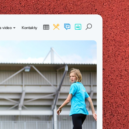
a video
Kontakty
ogalerie
Třída I. B
Třída I. C
dea
Třída II. B
Třída II. C
Třída III. B
Třída III. C
Třída IV. B
Třída IV. C
Třída V. B
Třída V. C
Třída VI. B
Třída VI. C
Třída VII. B
Třída VII. C
Třída VIII. B
Třída VIII. C