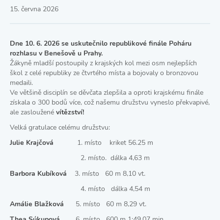
15. června 2026
Dne 10. 6. 2026 se uskutečnilo republikové finále Poháru
rozhlasu v Benešově u Prahy.
Žákyně mladší postoupily z krajských kol mezi osm nejlepších
škol z celé republiky ze čtvrtého místa a bojovaly o bronzovou
medaili.
Ve většině disciplín se děvčata zlepšila a oproti krajskému finále
získala o 300 bodů více, což našemu družstvu vyneslo překvapivé,
ale zasloužené
vítězství!
Velká gratulace celému družstvu:
Julie Krajčová
1. místo kriket 56.25 m
2. místo. dálka 4,63 m
Barbora Kubíková
3. místo 60 m 8,10 vt.
4. místo dálka 4,54 m
Amálie Blažková
5. místo 60 m 8,29 vt.
Thea Súkupová
6. místo 600 m 1:49,07 min