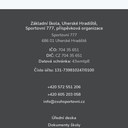
Základní škola, Uherské Hradiště,
Sportovní 777, příspěvková organizace
Sportovní 777
686 01 Uherské Hradiště
IČO:
704 35 651
DIČ:
CZ
704 35 651
Datová schránka:
43wmtp8
Číslo účtu:
131‑739810247
/0100
+420 572 551 206
+420 605 203 058
info@zsuhsportovni.cz
Úřední deska
Dokumenty školy