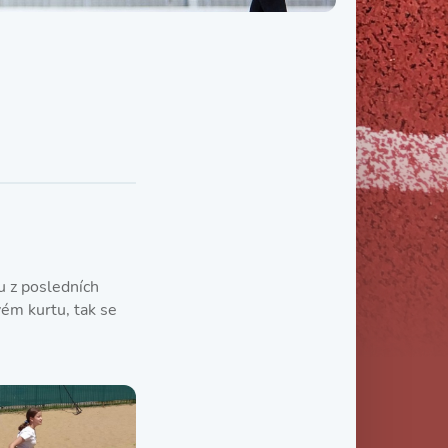
Třída IX. B
Třída IX. C
u z posledních
vém kurtu, tak se