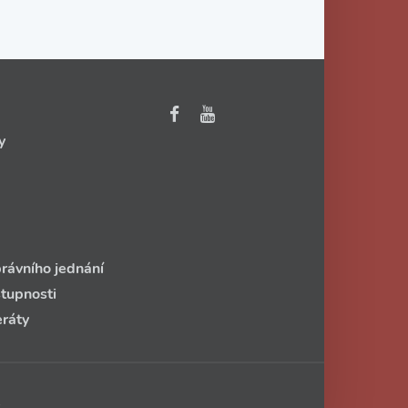
y
rávního jednání
stupnosti
eráty