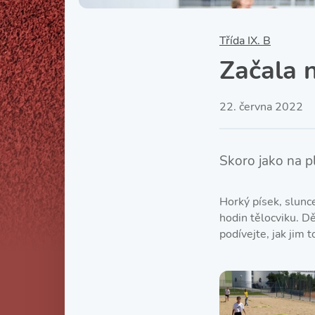
Třída IX. B
Začala 
22. června 2022
Skoro jako na p
Horký písek, slunc
hodin tělocviku. Dě
podívejte, jak jim t