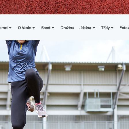
emci
O škole
Sport
Družina
Jídelna
Třídy
Foto 
. třída
Základní informace
Lyžařské kurzy
Základní informace
Třída I. A
Fot
portovní třídy
Organizace školního roku
Rekordy školy v tělesné
Vnitřní řád školní jídelny
Třída II. A
Vi
výchově
esportovní třídy
Výuka a učební plán
Třída III. A
Spolupráce se sportovními
kluby
Zájmové kroužky
Třída IV. A
Školní sportovní klub
Školní poradenské
Třída V. A
pracoviště
Tělesná výchova a sport
Třída VI. A
Školní psycholožka
Třída VII. A
Školská rada
Třída VIII. A