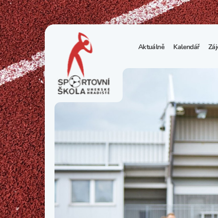
Aktuálně
Kalendář
Záj
1
S
N