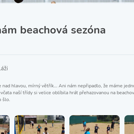
SRPŠ – Spolek rodičů a
přátel školy
Třída IX. A
Historie školy
nám beachová sezóna
láži
e nad hlavou, mírný větřík... Ani nám nepřipadlo, že máme jedn
včata naší třídy si velice oblíbila hrát přehazovanou na beacho
o šlo.