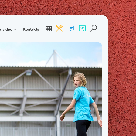
a video
Kontakty
ogalerie
Třída I. B
Třída I. C
dea
Třída II. B
Třída II. C
Třída III. B
Třída III. C
Třída IV. B
Třída IV. C
Třída V. B
Třída V. C
Třída VI. B
Třída VI. C
Třída VII. B
Třída VII. C
Třída VIII. B
Třída VIII. C