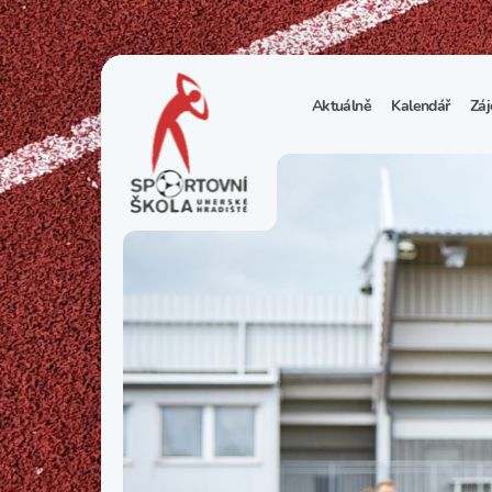
Aktuálně
Kalendář
Záj
1
S
N