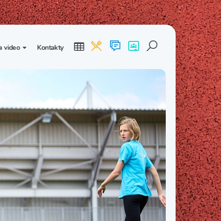
a video
Kontakty
ogalerie
Třída I. B
Třída I. C
dea
Třída II. B
Třída II. C
Třída III. B
Třída III. C
Třída IV. B
Třída IV. C
Třída V. B
Třída V. C
Třída VI. B
Třída VI. C
Třída VII. B
Třída VII. C
Třída VIII. B
Třída VIII. C