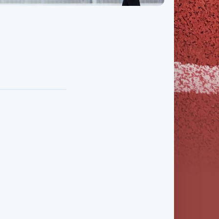
Třída IX. B
Třída IX. C