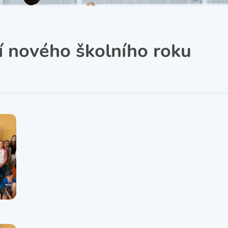
SRPŠ – Spolek rodičů a
přátel školy
Třída IX. A
Historie školy
í nového školního roku