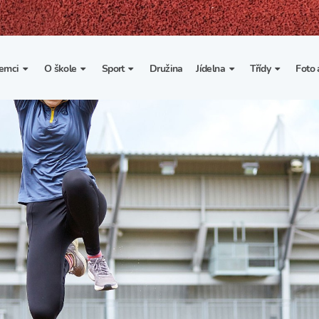
emci
O škole
Sport
Družina
Jídelna
Třídy
Foto 
. třída
Základní informace
Lyžařské kurzy
Základní informace
Třída I. A
Fot
portovní třídy
Organizace školního roku
Rekordy školy v tělesné
Vnitřní řád školní jídelny
Třída II. A
Vi
výchově
esportovní třídy
Výuka a učební plán
Třída III. A
Spolupráce se sportovními
kluby
Zájmové kroužky
Třída IV. A
Školní sportovní klub
Školní poradenské
Třída V. A
pracoviště
Tělesná výchova a sport
Třída VI. A
Školní psycholožka
Třída VII. A
Školská rada
Třída VIII. A