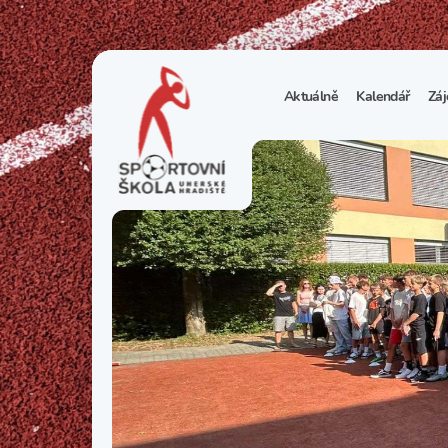
Aktuálně
Kalendář
Záj
1
S
N