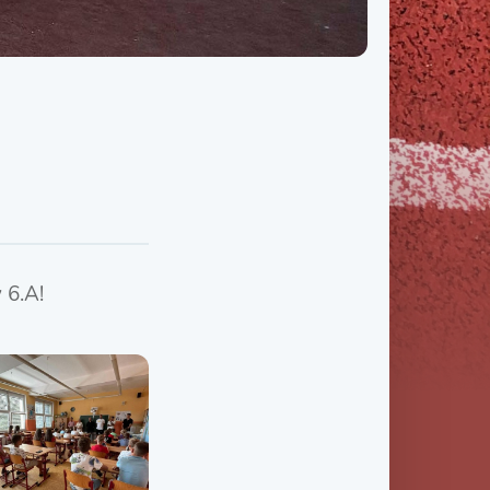
Třída IX. B
Třída IX. C
 6.A!