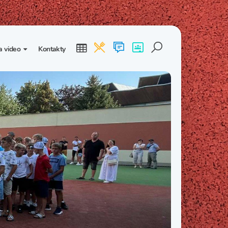
a video
Kontakty
ogalerie
Třída I. B
Třída I. C
dea
Třída II. B
Třída II. C
Třída III. B
Třída III. C
Třída IV. B
Třída IV. C
Třída V. B
Třída V. C
Třída VI. B
Třída VI. C
Třída VII. B
Třída VII. C
Třída VIII. B
Třída VIII. C