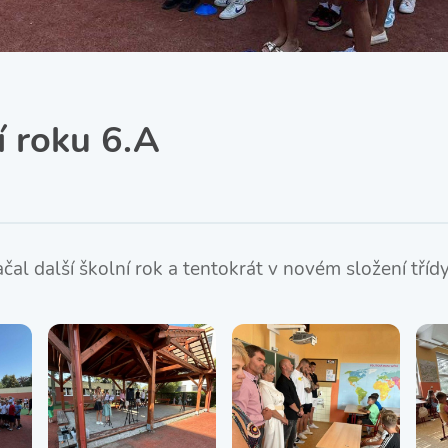
SRPŠ – Spolek rodičů a
přátel školy
Třída IX. A
Historie školy
í roku 6.A
al další školní rok a tentokrát v novém složení třídy