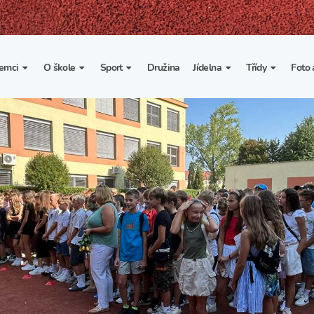
emci
O škole
Sport
Družina
Jídelna
Třídy
Foto 
. třída
Základní informace
Lyžařské kurzy
Základní informace
Třída I. A
Fot
portovní třídy
Organizace školního roku
Rekordy školy v tělesné
Vnitřní řád školní jídelny
Třída II. A
Vi
výchově
esportovní třídy
Výuka a učební plán
Třída III. A
Spolupráce se sportovními
kluby
Zájmové kroužky
Třída IV. A
Školní sportovní klub
Školní poradenské
Třída V. A
pracoviště
Tělesná výchova a sport
Třída VI. A
Školní psycholožka
Třída VII. A
Školská rada
Třída VIII. A