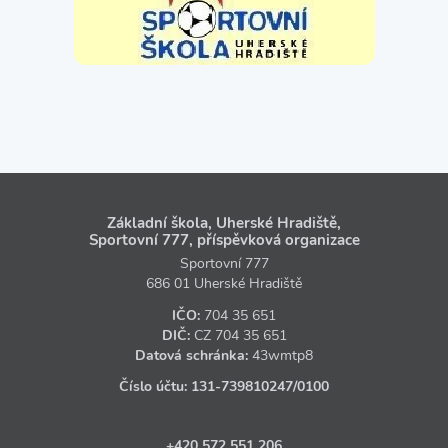
Základní škola, Uherské Hradiště,
Sportovní 777, příspěvková organizace
Sportovní 777
686 01 Uherské Hradiště
IČO:
704 35 651
DIČ:
CZ
704 35 651
Datová schránka:
43wmtp8
Číslo účtu:
131‑739810247
/0100
+420 572 551 206