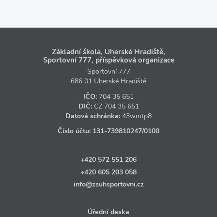
Základní škola, Uherské Hradiště,
Sportovní 777, příspěvková organizace
Sportovní 777
686 01 Uherské Hradiště
IČO:
704 35 651
DIČ:
CZ
704 35 651
Datová schránka:
43wmtp8
Číslo účtu:
131‑739810247
/0100
+420 572 551 206
+420 605 203 058
info@zsuhsportovni.cz
Úřední deska