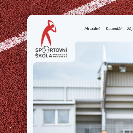
Aktuálně
Kalendář
Záj
1
S
N