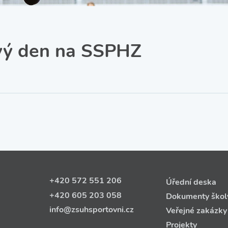
SRPŠ – Spolek rodičů a
přátel školy
Třída IX. A
Historie školy
vý den na SSPHZ
+420 572 551 206
Úřední deska
+420 605 203 058
Dokumenty škol
info@zsuhsportovni.cz
Veřejné zakázky
Projekty