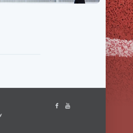
Třída IX. B
Třída IX. C
y