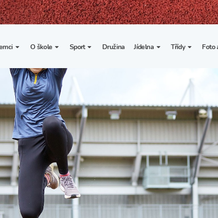
emci
O škole
Sport
Družina
Jídelna
Třídy
Foto 
. třída
Základní informace
Lyžařské kurzy
Základní informace
Třída I. A
Fot
portovní třídy
Organizace školního roku
Rekordy školy v tělesné
Vnitřní řád školní jídelny
Třída II. A
Vi
výchově
esportovní třídy
Výuka a učební plán
Třída III. A
Spolupráce se sportovními
kluby
Zájmové kroužky
Třída IV. A
Školní sportovní klub
Školní poradenské
Třída V. A
pracoviště
Tělesná výchova a sport
Třída VI. A
Školní psycholožka
Třída VII. A
Školská rada
Třída VIII. A