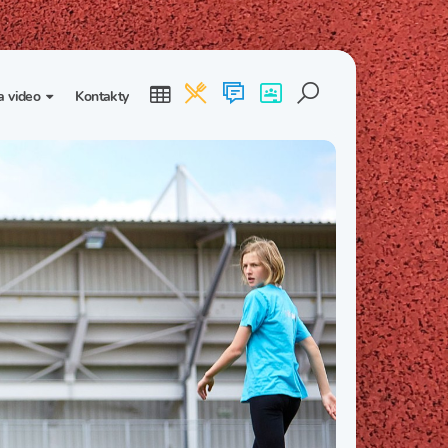
a video
Kontakty
ogalerie
Třída I. B
Třída I. C
dea
Třída II. B
Třída II. C
Třída III. B
Třída III. C
Třída IV. B
Třída IV. C
Třída V. B
Třída V. C
Třída VI. B
Třída VI. C
Třída VII. B
Třída VII. C
Třída VIII. B
Třída VIII. C