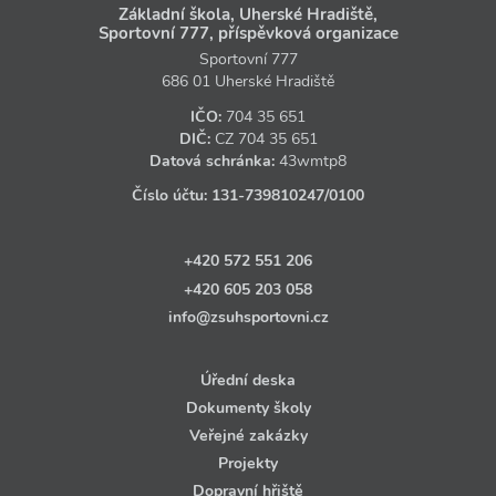
Základní škola, Uherské Hradiště,
Sportovní 777, příspěvková organizace
Sportovní 777
686 01 Uherské Hradiště
IČO:
704 35 651
DIČ:
CZ
704 35 651
Datová schránka:
43wmtp8
Číslo účtu:
131‑739810247
/0100
+420 572 551 206
+420 605 203 058
info@zsuhsportovni.cz
Úřední deska
Dokumenty školy
Veřejné zakázky
Projekty
Dopravní hřiště