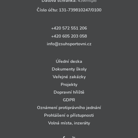
Datová schránka:
43wmtp8
Číslo účtu:
131‑739810247
/0100
+420 572 551 206
+420 605 203 058
info@zsuhsportovni.cz
Úřední deska
Dokumenty školy
Veřejné zakázky
Projekty
Dopravní hřiště
GDPR
Oznámení protiprávního jednání
Prohlášení o přístupnosti
Volná místa, inzeráty